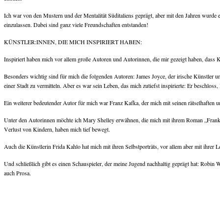
Ich war von den Mustern und der Mentalität Süditaliens geprägt, aber mit den Jahren wurd
einzulassen. Dabei sind ganz viele Freundschaften entstanden!
KÜNSTLER:INNEN, DIE MICH INSPIRIERT HABEN:
Inspiriert haben mich vor allem große Autoren und Autorinnen, die mir gezeigt haben, dass K
Besonders wichtig sind für mich die folgenden Autoren: James Joyce, der irische Künstler u
einer Stadt zu vermitteln. Aber es war sein Leben, das mich zutiefst inspirierte: Er beschloss, 
Ein weiterer bedeutender Autor für mich war Franz Kafka, der mich mit seinen rätselhaften 
Unter den Autorinnen möchte ich Mary Shelley erwähnen, die mich mit ihrem Roman „Frankens
Verlust von Kindern, haben mich tief bewegt.
Auch die Künstlerin Frida Kahlo hat mich mit ihren Selbstporträts, vor allem aber mit ihrer
Und schließlich gibt es einen Schauspieler, der meine Jugend nachhaltig geprägt hat: Robin 
auch Prosa.