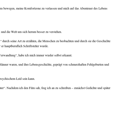
ld zu bewegen, meine Komfortzone zu verlassen und mich auf das Abenteuer des Lebens
n und die Welt um sich herum besser zu verstehen.
s“ durch seine Art zu erzählen, die Menschen zu beobachten und durch sie die Geschichte
r er hauptberuflich Schriftsteller wurde.
 Verwandlung“, habe ich mich immer wieder selbst erkannt.
n Männer waren, und ihre Lebensgeschichte, geprägt von schmerzhaften Fehlgeburten und
 psychischem Leid sein kann.
ter“. Nachdem ich den Film sah, fing ich an zu schreiben – zunächst Gedichte und später