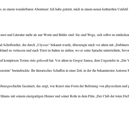
e es zu einem wunderbaren Abenteuer: Ich habe gelernt, mich in einem neuen kulturellen Umfe
unst und Literatur mehr als nur Worte und Bilder sind: Sie sind Wege, sich selbst zu entdecke
nd Schriftsteller, der durch „Ulysses“ bekannt wurde, überzeugte mich vor allem mit „Dubliner
Irland zu verlassen und nach Triest in Italien zu ziehen, wo er seine Sprache unterrichtete, bevo
und komplexen Texten stets gefesselt hat. Vor allem in Gregor Samsa, dem Ungeziefer in „Die
tein“ beeindruckte. Ihr literarisches Schaffen in einer Zeit, in der die bekanntesten Autore
 Lebensgeschichte fasziniert, das zeigt, wie Kunst eine Form der Befreiung von physischem und
Williams mit seinem einzigartigen Humor und seiner Rolle in dem Film „Der Club der toten Dich